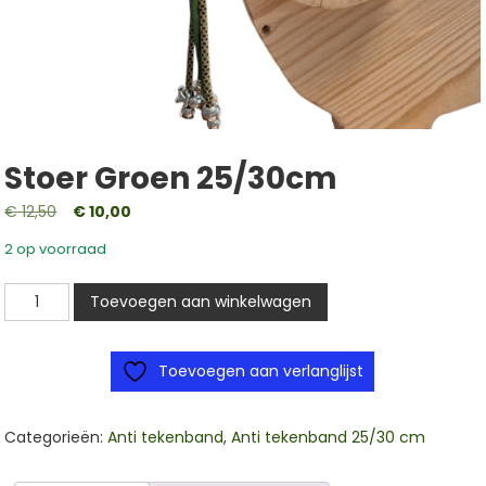
Stoer Groen 25/30cm
Oorspronkelijke
Huidige
€
12,50
€
10,00
prijs
prijs
2 op voorraad
was:
is:
€ 12,50.
€ 10,00.
Stoer
Toevoegen aan winkelwagen
groen
25/30cm
Toevoegen aan verlanglijst
aantal
Categorieën:
Anti tekenband
,
Anti tekenband 25/30 cm