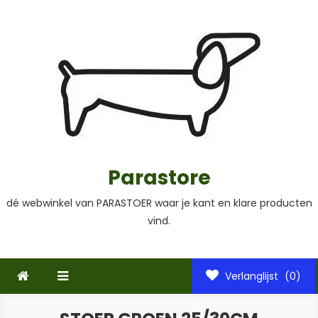
Ga
naar
de
inhoud
Parastore
dé webwinkel van PARASTOER waar je kant en klare producten
vind.
Verlanglijst
(0)