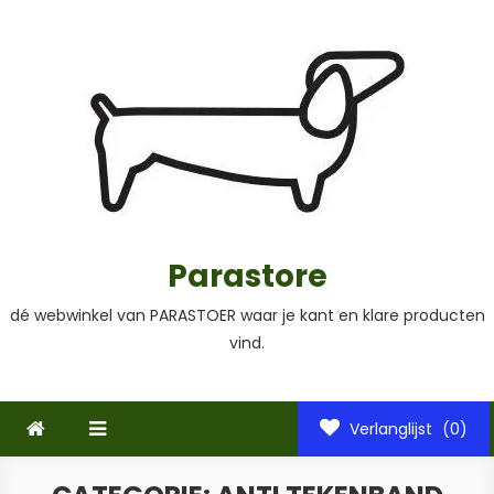
Ga
naar
de
inhoud
Parastore
dé webwinkel van PARASTOER waar je kant en klare producten
vind.
Verlanglijst
(0)