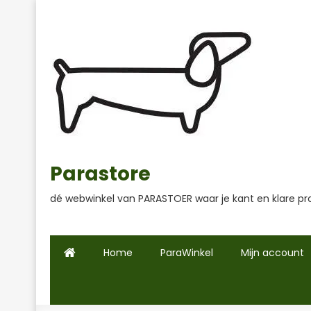
Ga
naar
de
inhoud
Parastore
dé webwinkel van PARASTOER waar je kant en klare pr
Home
ParaWinkel
Mijn account