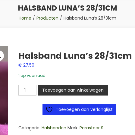
HALSBAND LUNA’S 28/31CM
Home
Producten
Halsband Luna’s 28/31cm
Halsband Luna’s 28/31cm
€
27,50
1 op voorraad
Halsband
Toevoegen aan winkelwagen
Luna's
28/31cm
Toevoegen aan verlanglijst
aantal
Categorie:
Halsbanden
Merk:
Parastoer S