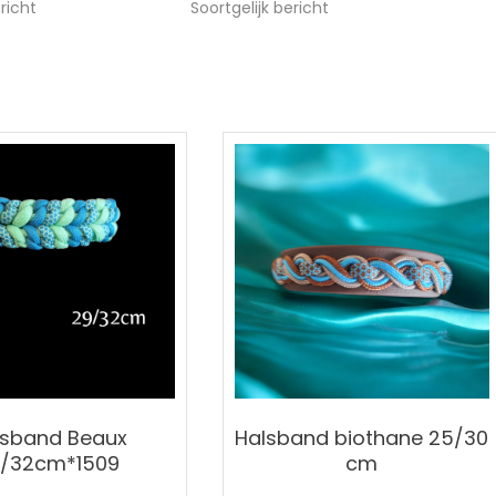
ericht
Soortgelijk bericht
lsband Beaux
Halsband biothane 25/30
9/32cm*1509
cm