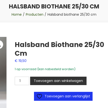
HALSBAND BIOTHANE 25/30 CM
Home
Producten
Halsband biothane 25/30 cm
Halsband Biothane 25/30
Cm
€
19,50
1 op voorraad (kan nabesteld worden)
Halsband
Toevoegen aan winkelwagen
biothane
25/30
Toevoegen aan verlanglijst
cm
aantal