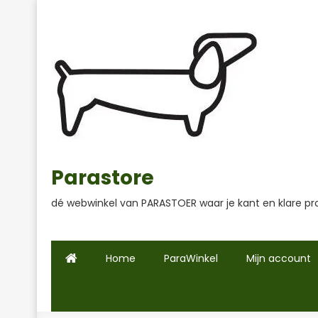
Ga
naar
de
inhoud
Parastore
dé webwinkel van PARASTOER waar je kant en klare pr
Home
ParaWinkel
Mijn account