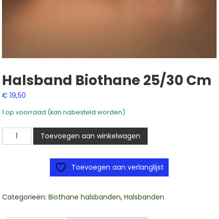
Halsband Biothane 25/30 Cm
€
19,50
1 op voorraad (kan nabesteld worden)
Halsband
Toevoegen aan winkelwagen
biothane
25/30
Toevoegen aan verlanglijst
cm
aantal
Categorieën:
Biothane halsbanden
,
Halsbanden