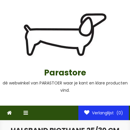
Ga
naar
de
inhoud
Parastore
dé webwinkel van PARASTOER waar je kant en klare producten
vind.
Verlanglijst
(0)